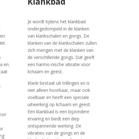
Klankbad
Je wordt tijdens het klankbad
ondergedompeld in de klanken
een
van klankschalen en gongs. De
Het
klanken van de klankschalen zullen
zich mengen met de klanken van
n
de verschillende gongs. Dat geeft
ta en
een harmo-nische vibratie voor
taat
lichaam en geest.
Klank bestaat uit trillingen en is
s
niet alleen hoorbaar, maar ook
voelbaar en heeft een speciale
uitwerking op lichaam en geest.
Een klankbad is een bijzondere
voor
ervaring en biedt een diep
ontspannende werking. De
or
vibraties van de gongs en de
ing