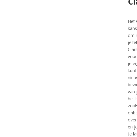
Cl
Het 
kans
om m
jezel
Clar
voud
je e
kunt
nieu
bewe
van 
het 
zoal
onbe
over
en j
te l