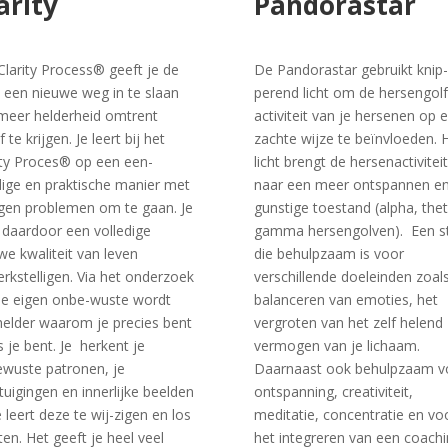
arity
Pandorastar
Clarity Process® geeft je de
De Pandorastar gebruikt knip-
 een nieuwe weg in te slaan
perend licht om de hersengolf
eer helderheid omtrent
activiteit van je hersenen op 
f te krijgen. Je leert bij het
zachte wijze te beïnvloeden. 
ity Proces® op een een-
licht brengt de hersenactiviteit
ige en praktische manier met
naar een meer ontspannen e
igen problemen om te gaan. Je
gunstige toestand (alpha, the
 daardoor een volledige
gamma hersengolven). Een s
we kwaliteit van leven
die behulpzaam is voor
rkstelligen. Via het onderzoek
verschillende doeleinden zoal
je eigen onbe-wuste wordt
balanceren van emoties, het
helder waarom je precies bent
vergroten van het zelf helend
s je bent. Je herkent je
vermogen van je lichaam.
wuste patronen, je
Daarnaast ook behulpzaam 
tuigingen en innerlijke beelden
ontspanning, creativiteit,
e leert deze te wij-zigen en los
meditatie, concentratie en vo
aten. Het geeft je heel veel
het integreren van een coach